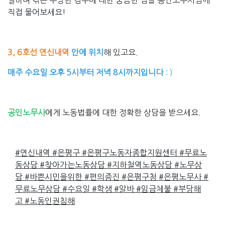
일하며 겪는 부당한 경우에 대한 궁금한 점을 공인노무사님께
직접 물어보세요!
3, 6호선 연신내역
안에 위치
해 있고요.
매주 수요일 오후 5시부터 저녁 8시까지입니다
: )
공인노무사
에게 노동법률에 대한 정확한 상담을 받으세요.
#연신내역
#은평구
#은평구노동자종합지원센터
#무료노
동상담
#찾아가는노동상담
#지하철역노동상담
#노무상
담
#바쁜시민을위한
#편의증진
#은평구청
#은평노무사
#
무료노무상담
#수요일
#학생
#알바
#임금체불
#부당해
고
#노동인권침해