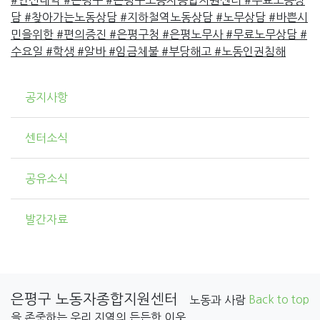
#연신내역
#은평구
#은평구노동자종합지원센터
#무료노동상
담
#찾아가는노동상담
#지하철역노동상담
#노무상담
#바쁜시
민을위한
#편의증진
#은평구청
#은평노무사
#무료노무상담
#
수요일
#학생
#알바
#임금체불
#부당해고
#노동인권침해
공지사항
센터소식
공유소식
발간자료
은평구 노동자종합지원센터
Back to top
노동과 사람
을 존중하는 우리 지역의 든든한 이웃