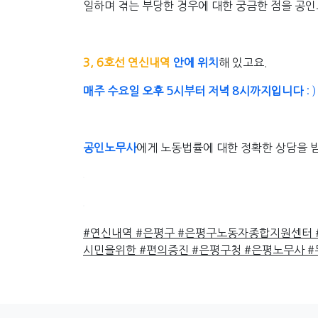
일하며 겪는 부당한 경우에 대한 궁금한 점을 공
3, 6호선 연신내역
안에 위치
해 있고요.
매주 수요일 오후 5시부터 저녁 8시까지입니다
: )
공인노무사
에게 노동법률에 대한 정확한 상담을 
#연신내역
#은평구
#은평구노동자종합지원센터
시민을위한
#편의증진
#은평구청
#은평노무사
#