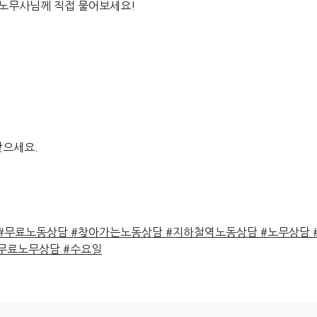
인노무사님께 직접 물어보세요!
받으세요.
#무료노동상담
#찾아가는노동상담
#지하철역노동상담
#노무상담
무료노무상담
#수요일