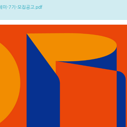
미-7기-모집공고.pdf