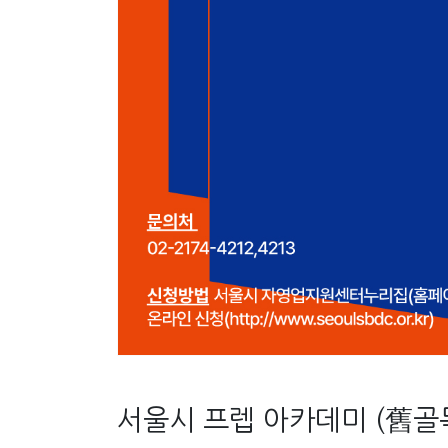
서울시 프렙 아카데미 (舊골