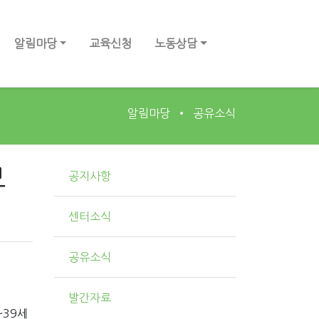
알림마당
교육신청
노동상담
알림마당
공유소식
모
공지사항
센터소식
공유소식
발간자료
~39세